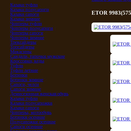
Казаки туфли
Казаки полусапоги
ETOR 9983(575
Казаки сапоги
Казаки зимние
Чопперы туфли
Чопперы полусапоги
Чопперы сапоги
Чопперы зимние
Трексайдеры
Топсайдеры
Мокасины
Сандали, тапочки мужские
Кроссовки, кеды
Туфли
Туфли летние
Ботинки
Ботинки зимние
Сапоги, челси
Сапоги зимние
Демисезонная женская обувь
Казаки туфли
Казаки полусапожки
Казаки сапоги
Чопперы, мотообувь
Ботинки осенние
Полусапожки осенние
Сапоги осенние