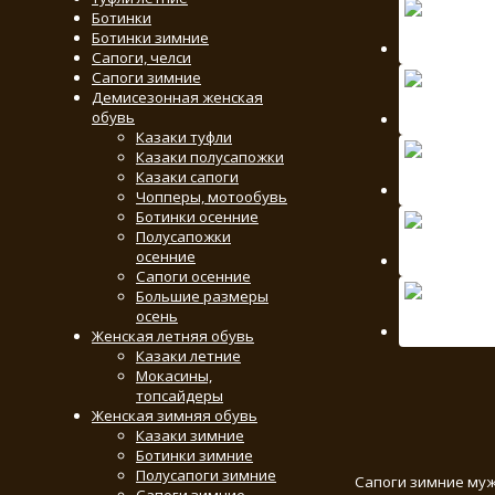
Ботинки
Ботинки зимние
Сапоги, челси
Сапоги зимние
Демисезонная женская
обувь
Казаки туфли
Казаки полусапожки
Казаки сапоги
Чопперы, мотообувь
Ботинки осенние
Полусапожки
осенние
Сапоги осенние
Большие размеры
осень
Женская летняя обувь
Казаки летние
Мокасины,
топсайдеры
Женская зимняя обувь
Казаки зимние
Ботинки зимние
Полусапоги зимние
Сапоги зимние муж