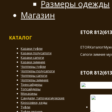
Размеры одежды
Магазин
ETOR 812(61
КАТАЛОГ
ETOR
Каталог
Мужс
Казаки туфли
Казаки полусапоги
Сапоги зимние му
Казаки сапоги
Казаки зимние
Чопперы туфли
Чопперы полусапоги
ETOR 812(61
Чопперы сапоги
Чопперы зимние
Трексайдеры
Топсайдеры
Мокасины
Сандали, тапочки мужские
Кроссовки, кеды
Туфли
Туфли летние