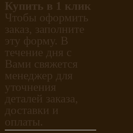
Купить в 1 клик
Чтобы оформить
заказ, заполните
эту форму. В
течение дня с
Вами свяжется
менеджер для
уточнения
деталей заказа,
доставки и
оплаты.