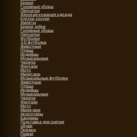
Брюки
Головные уборы
Перчатки
Женская кожаная одежда
Куртки, косухи
Жилеты
Брюки, юбки
Головные уборы
Перчатки
Футболки
3-D футболки
Животные
Птицы
Индейцы
Музыкальные
Черепа
Фэнтази
Мото
Милитари
Музыкальные футболки
Животные
Птицы
Индейцы
Музыкальные
Черепа
Фэнтази
Мото
Милитари
Аксессуары
Банданы
Подставка для снятия
обуви
Пряжки
Ремни