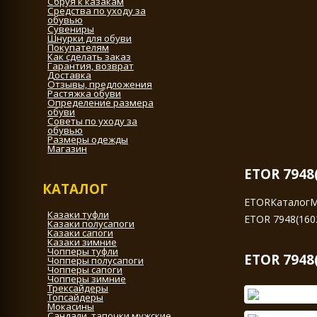
Сбруя к казакам
Средства по уходу за
обувью
Сувениры
Шнурки для обуви
Покупателям
Как сделать заказ
Гарантия, возврат
Доставка
Отзывы, предложения
Растяжка обуви
Определение размера
обуви
Советы по уходу за
обувью
Размеры одежды
Магазин
ETOR 7948
КАТАЛОГ
ETOR
Каталог
М
Казаки туфли
ETOR 7948(160
Казаки полусапоги
Казаки сапоги
Казаки зимние
Чопперы туфли
ETOR 7948
Чопперы полусапоги
Чопперы сапоги
Чопперы зимние
Трексайдеры
Топсайдеры
Мокасины
Сандали, тапочки мужские