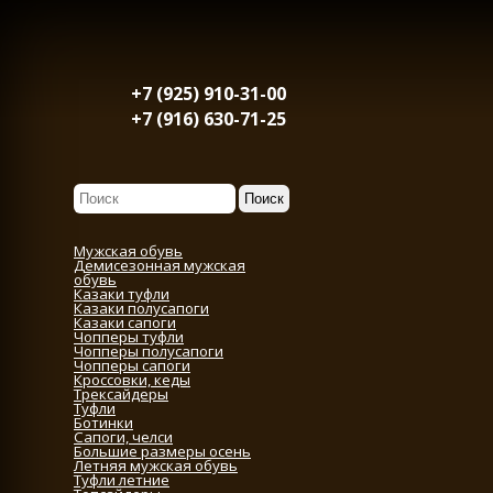
+7 (925) 910-31-00
+7 (916) 630-71-25
Мужская обувь
Демисезонная мужская
обувь
Казаки туфли
Казаки полусапоги
Казаки сапоги
Чопперы туфли
Чопперы полусапоги
Чопперы сапоги
Кроссовки, кеды
Трексайдеры
Туфли
Ботинки
Сапоги, челси
Большие размеры осень
Летняя мужская обувь
Туфли летние