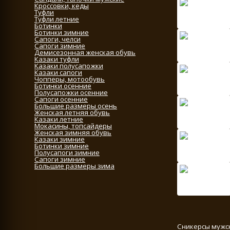
Кроссовки, кеды
Туфли
Туфли летние
Ботинки
Ботинки зимние
Сапоги, челси
Сапоги зимние
Демисезонная женская обувь
Казаки туфли
Казаки полусапожки
Казаки сапоги
Чопперы, мотообувь
Ботинки осенние
Полусапожки осенние
Сапоги осенние
Большие размеры осень
Женская летняя обувь
Казаки летние
Мокасины, топсайдеры
Женская зимняя обувь
Казаки зимние
Ботинки зимние
Полусапоги зимние
Сапоги зимние
Большие размеры зима
Сникерсы мужс