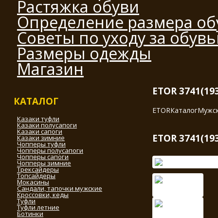
Растяжка обуви
Определение размера об
Советы по уходу за обув
Размеры одежды
Магазин
ETOR 3741(193
КАТАЛОГ
ETOR
Каталог
Мужск
Казаки туфли
Казаки полусапоги
Казаки сапоги
ETOR 3741(193
Казаки зимние
Чопперы туфли
Чопперы полусапоги
Чопперы сапоги
Чопперы зимние
Трексайдеры
Топсайдеры
Мокасины
Сандали, тапочки мужские
Кроссовки, кеды
Туфли
Туфли летние
Ботинки