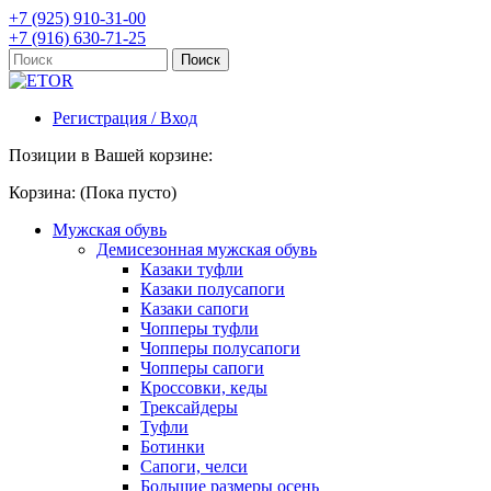
+7 (925) 910-31-00
+7 (916) 630-71-25
Регистрация / Вход
Позиции в Вашей корзине:
Корзина:
(Пока пусто)
Мужская обувь
Демисезонная мужская обувь
Казаки туфли
Казаки полусапоги
Казаки сапоги
Чопперы туфли
Чопперы полусапоги
Чопперы сапоги
Кроссовки, кеды
Трексайдеры
Туфли
Ботинки
Сапоги, челси
Большие размеры осень