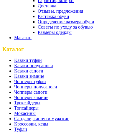
Гарантия, возврат
Доставка
Отзывы, предложения
Растяжка обуви
Определение размера обуви
Советы по уходу за обувью
Размеры одежды
Магазин
Каталог
Казаки туфли
Казаки полусапоги
Казаки сапоги
Казаки зимние
Чопперы туфли
Чопперы полусапоги
Чопперы сапоги
Чопперы зимние
Трексайдеры
Топсайдеры
Мокасины
Сандали, тапочки мужские
Кроссовки, кеды
Туфли