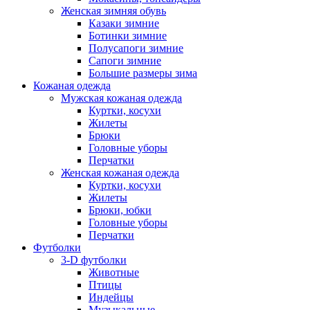
Женская зимняя обувь
Казаки зимние
Ботинки зимние
Полусапоги зимние
Сапоги зимние
Большие размеры зима
Кожаная одежда
Мужская кожаная одежда
Куртки, косухи
Жилеты
Брюки
Головные уборы
Перчатки
Женская кожаная одежда
Куртки, косухи
Жилеты
Брюки, юбки
Головные уборы
Перчатки
Футболки
3-D футболки
Животные
Птицы
Индейцы
Музыкальные