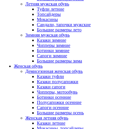
Летняя мужская обувь
Туфли летние
Топсайдеры
Мокасины
Сандали, тапочки мужские
Большие размеры лето
Зимняя мужская обувь
Казаки зимние
Чопперы зимние
Ботинки зимние
Сапоги зимние
Большие размеры зима
Женская обувь
Демисезонная женская обувь
Казаки туфли
Казаки полусапожки
Казаки сапоги
Чопперы, мотообувь
Ботинки осенние
Полусапожки осенние
Сапоги осенние
Большие размеры осень
Женская летняя обувь
Казаки летние
Мокасины, топсайдеры