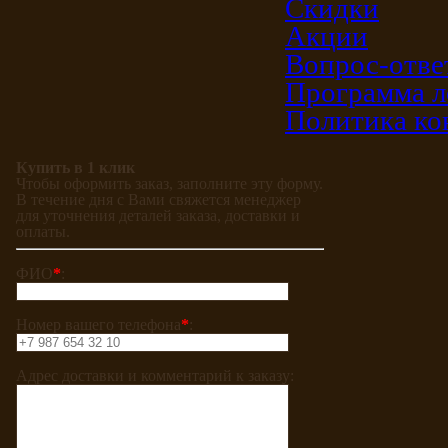
Скидки
Акции
Вопрос-отве
Программа л
Политика ко
Купить в 1 клик
Чтобы оформить заказ, заполните эту форму.
В течение дня с Вами свяжется менеджер
для уточнения деталей заказа, доставки и
оплаты.
ФИО
*
:
Номер вашего телефона
*
:
Адрес доставки и комментарий к заказу: