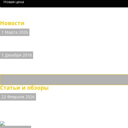
Новая цена
Казаки мужские полу-сапоги ETOR
Новости
1 Марта 2026
ВНИМАНИЕ! На сайте есть неточности.
Наличие размеров и цены на часть товаров не соответствуют д
1 Декабря 2018
ДОСТАВКА ТК "СДЕК".
Теперь доставляем товары и ТК "СДЕК" с осмотром товара и при
Статьи и обзоры
22 Февраля 2026
Мужские казаки - неповторимый брутальн
Обувь казаки пользуется большой популярностью у россиян, ка
мало.