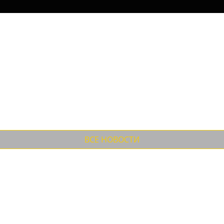
ействительности, Ведём работы по уточнени...
меркой до оплаты. Стоимость до...
ВСЕ НОВОСТИ
ый стиль
к впрочем, и по всему миру. Приверженцев обуви в стиле weste