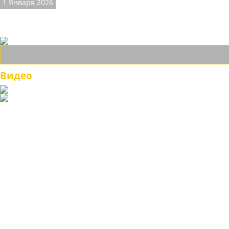
1 Января 2026
Магазин обуви ETOR-KAZAKI
Возможность купить обувь ETOR российский потребитель имеет с
Видео
© Интернет-магазин "ETOR ОБУВЬ КАЗАКИ", 2026.
Казак
и
обувь
Каталог
Бренды
О нас
Контакты
Растяжка обуви
Определение размера обуви
Советы по уходу за обувью
Размеры одежды
Доставка, оплата
Как сделать заказ
Гарантия