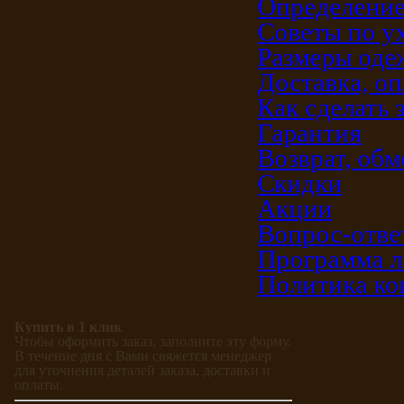
Определение
Советы по у
Размеры од
Доставка, оп
Как сделать 
Гарантия
Возврат, обм
Скидки
Акции
Вопрос-отве
Программа л
Политика ко
Купить в 1 клик
Чтобы оформить заказ, заполните эту форму.
В течение дня с Вами свяжется менеджер
для уточнения деталей заказа, доставки и
оплаты.