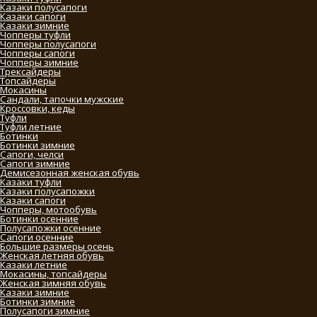
Казаки полусапоги
Казаки сапоги
Казаки зимние
Чопперы туфли
Чопперы полусапоги
Чопперы сапоги
Чопперы зимние
Трексайдеры
Топсайдеры
Мокасины
Сандали, тапочки мужские
Кроссовки, кеды
Туфли
Туфли летние
Ботинки
Ботинки зимние
Сапоги, челси
Сапоги зимние
Демисезонная женская обувь
Казаки туфли
Казаки полусапожки
Казаки сапоги
Чопперы, мотообувь
Ботинки осенние
Полусапожки осенние
Сапоги осенние
Большие размеры осень
Женская летняя обувь
Казаки летние
Мокасины, топсайдеры
Женская зимняя обувь
Казаки зимние
Ботинки зимние
Полусапоги зимние