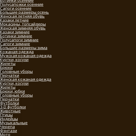
Ботинки осенние
Полусапожки осенние
Сапоги осенние
Большие размеры осень
Женская летняя обувь
Казаки летние
Мокасины, топсайдеры
Женская зимняя обувь
Казаки зимние
Ботинки зимние
Полусапоги зимние
Сапоги зимние
Большие размеры зима
Кожаная одежда
Мужская кожаная одежда
Куртки, косухи
Жилеты
Брюки
Головные уборы
Перчатки
Женская кожаная одежда
Куртки, косухи
Жилеты
Брюки, юбки
Головные уборы
Перчатки
Футболки
3-D футболки
Животные
Птицы
Индейцы
Музыкальные
Черепа
Фэнтази
Мото