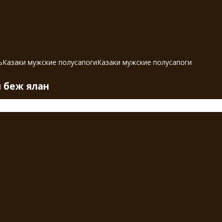
ь
Казаки мужские полусапоги
Казаки мужские полусапоги
л беж ялан