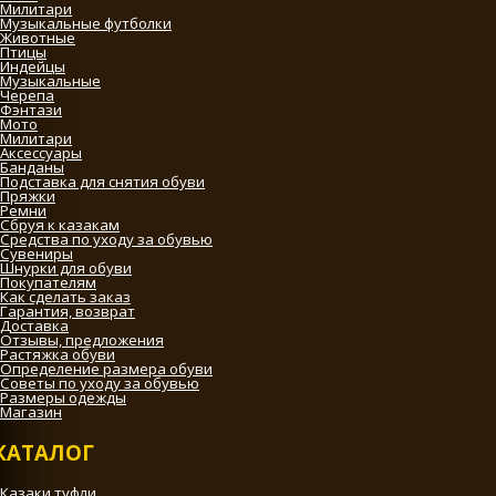
Милитари
Музыкальные футболки
Животные
Птицы
Индейцы
Музыкальные
Черепа
Фэнтази
Мото
Милитари
Аксессуары
Банданы
Подставка для снятия обуви
Пряжки
Ремни
Сбруя к казакам
Средства по уходу за обувью
Сувениры
Шнурки для обуви
Покупателям
Как сделать заказ
Гарантия, возврат
Доставка
Отзывы, предложения
Растяжка обуви
Определение размера обуви
Советы по уходу за обувью
Размеры одежды
Магазин
КАТАЛОГ
Казаки туфли