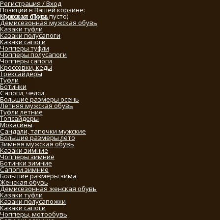
Регистрация / Вход
Позиции в Вашей корзине:
Мужская обувь
Корзина:
(Пока пусто)
Демисезонная мужская обувь
Казаки туфли
Казаки полусапоги
Казаки сапоги
Чопперы туфли
Чопперы полусапоги
Чопперы сапоги
Кроссовки, кеды
Трексайдеры
Туфли
Ботинки
Сапоги, челси
Большие размеры осень
Летняя мужская обувь
Туфли летние
Топсайдеры
Мокасины
Сандали, тапочки мужские
Большие размеры лето
Зимняя мужская обувь
Казаки зимние
Чопперы зимние
Ботинки зимние
Сапоги зимние
Большие размеры зима
Женская обувь
Демисезонная женская обувь
Казаки туфли
Казаки полусапожки
Казаки сапоги
Чопперы, мотообувь