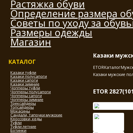
Растяжка обуви
Определение размера об
Советы по уходу за обув
Размеры одежды
Магазин
Казаки мужск
КАТАЛОГ
ETOR
Каталог
Мужск
Казаки туфли
Казаки мужские по
Казаки полусапоги
Казаки сапоги
Казаки зимние
Чопперы туфли
ETOR 2827(10
Чопперы полусапоги
Чопперы сапоги
Чопперы зимние
Трексайдеры
Топсайдеры
Мокасины
Сандали, тапочки мужские
Кроссовки, кеды
Туфли
Туфли летние
Ботинки