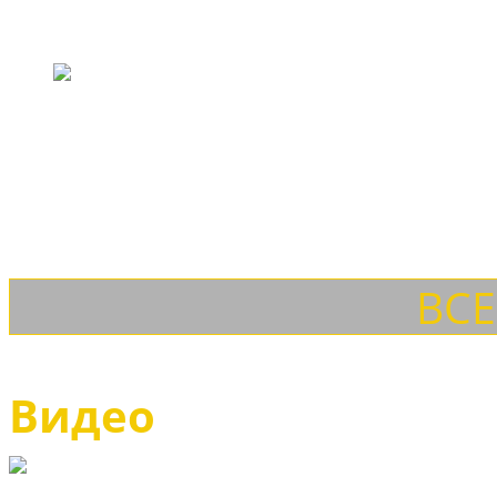
Возможность купить обувь ETOR российский потребитель 
долговечность, большой выбор и многообразие ассортим
ВСЕ
Видео