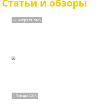
Статьи и обзоры
22 Февраля 2026
Мужские казаки -
брутальный стиль
Обувь казаки пользуется большой популярностью у росси
наших краях называемой казаками, действительно не ма
1 Января 2026
Магазин обуви ET