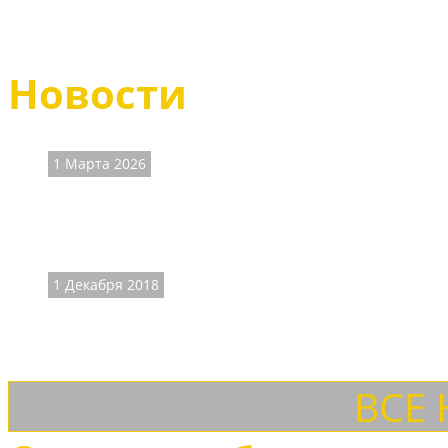
Казаки мужские полу-сапо
Новости
1 Марта 2026
ВНИМАНИЕ! На сайт
Наличие размеров и цены на часть товаров не соответст
1 Декабря 2018
ДОСТАВКА ТК "СДЕК
Теперь доставляем товары и ТК "СДЕК" с осмотром товар
ВСЕ