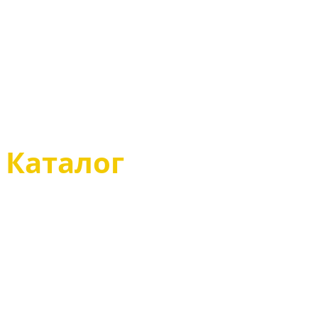
Определение разм
Советы по уходу за
Размеры одежды
Магазин
Каталог
Казаки туфли
Казаки полусапоги
Казаки сапоги
Казаки зимние