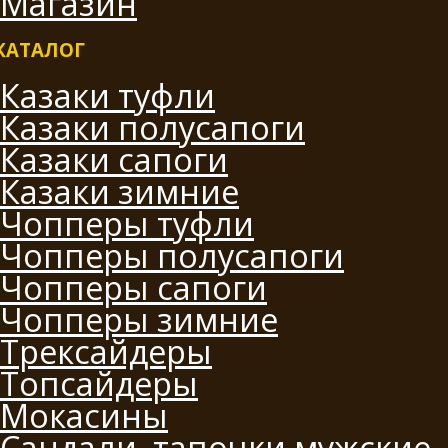
Магазин
КАТАЛОГ
Казаки туфли
Казаки полусапоги
Казаки сапоги
Казаки зимние
Чопперы туфли
Чопперы полусапоги
Чопперы сапоги
Чопперы зимние
Трексайдеры
Топсайдеры
Мокасины
Сандали, тапочки мужские