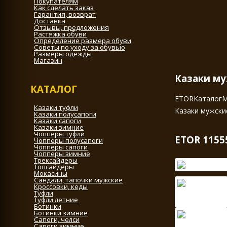
Покупателям
Как сделать заказ
Гарантия, возврат
Доставка
Отзывы, предложения
Растяжка обуви
Определение размера обуви
Советы по уходу за обувью
Размеры одежды
Магазин
Казаки му
КАТАЛОГ
ETOR
Каталог
М
Казаки туфли
Казаки мужски
Казаки полусапоги
Казаки сапоги
Казаки зимние
Чопперы туфли
ETOR 11555
Чопперы полусапоги
Чопперы сапоги
Чопперы зимние
Трексайдеры
Топсайдеры
Мокасины
Сандали, тапочки мужские
Кроссовки, кеды
Туфли
Туфли летние
Ботинки
Ботинки зимние
Сапоги, челси
Сапоги зимние