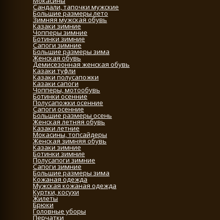
Мокасины
Сандали, тапочки мужские
Большие размеры лето
Зимняя мужская обувь
Казаки зимние
Чопперы зимние
Ботинки зимние
Сапоги зимние
Большие размеры зима
Женская обувь
Демисезонная женская обувь
Казаки туфли
Казаки полусапожки
Казаки сапоги
Чопперы, мотообувь
Ботинки осенние
Полусапожки осенние
Сапоги осенние
Большие размеры осень
Женская летняя обувь
Казаки летние
Мокасины, топсайдеры
Женская зимняя обувь
Казаки зимние
Ботинки зимние
Полусапоги зимние
Сапоги зимние
Большие размеры зима
Кожаная одежда
Мужская кожаная одежда
Куртки, косухи
Жилеты
Брюки
Головные уборы
Перчатки