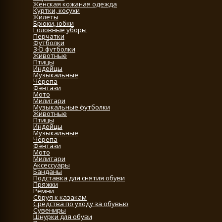
Женская кожаная одежда
Куртки, косухи
Жилеты
Брюки, юбки
Головные уборы
Перчатки
Футболки
3-D футболки
Животные
Птицы
Индейцы
Музыкальные
Черепа
Фэнтази
Мото
Милитари
Музыкальные футболки
Животные
Птицы
Индейцы
Музыкальные
Черепа
Фэнтази
Мото
Милитари
Аксессуары
Банданы
Подставка для снятия обуви
Пряжки
Ремни
Сбруя к казакам
Средства по уходу за обувью
Сувениры
Шнурки для обуви