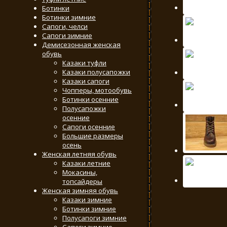
Ботинки
Ботинки зимние
Сапоги, челси
Сапоги зимние
Демисезонная женская
обувь
Казаки туфли
Казаки полусапожки
Казаки сапоги
Чопперы, мотообувь
Ботинки осенние
Полусапожки
осенние
Сапоги осенние
Большие размеры
осень
Женская летняя обувь
Казаки летние
Мокасины,
топсайдеры
Женская зимняя обувь
Казаки зимние
Ботинки зимние
Полусапоги зимние