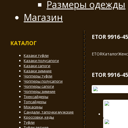
Размеры одежды
Магазин
ETOR 9916-4
КАТАЛОГ
ETOR
Каталог
Женс
Казаки туфли
Казаки полусапоги
Казаки сапоги
Казаки зимние
ETOR 9916-4
Чопперы туфли
Чопперы полусапоги
Чопперы сапоги
Чопперы зимние
Трексайдеры
Топсайдеры
Мокасины
Сандали, тапочки мужские
Кроссовки, кеды
Туфли
Туфли летние