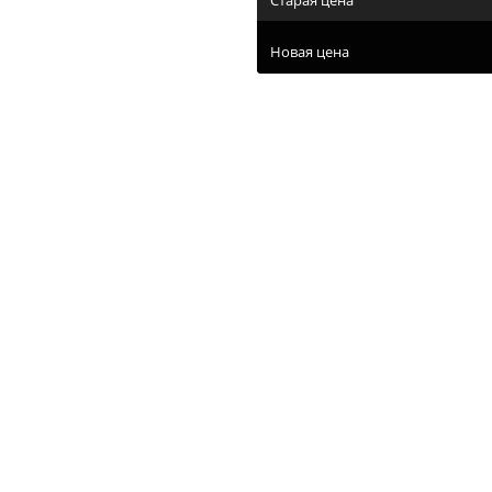
Новая цена
казаки ETOR 4256(770-гл-Z) париж