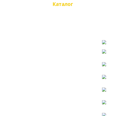
Каталог
ETOR 
Казаки туфли
Казаки полусапоги
ETOR
Кат
Казаки сапоги
Казаки зимние
Чопперы туфли
Чопперы полусапоги
ETOR 
Чопперы сапоги
Чопперы зимние
Трексайдеры
Топсайдеры
Мокасины
Сандали, тапочки
мужские
Кроссовки, кеды
Туфли
Туфли летние
Ботинки
Ботинки зимние
Сапоги, челси
Сапоги зимние
Демисезонная женская
обувь
Казаки туфли
Казаки полусапожки
Казаки сапоги
Чопперы, мотообувь
Ботинки осенние
Полусапожки осенние
Сапоги осенние
Большие размеры осень
Женская летняя обувь
Казаки летние