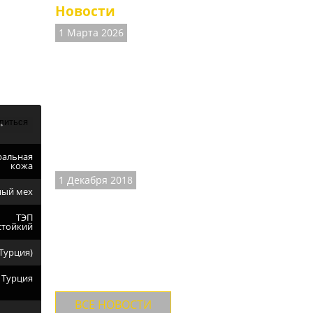
Новости
1 Марта 2026
ариж
ВНИМАНИЕ! На
сайте есть
неточности.
Наличие размеров и
цены на часть товаров
не соответствуют
действительности,
Ведём работы по
ральная
уточнени...
кожа
1 Декабря 2018
ный мех
ДОСТАВКА ТК
"СДЕК".
ТЭП
стойкий
Теперь доставляем
товары и ТК "СДЕК" с
Турция)
осмотром товара и
примеркой до оплаты.
Турция
Стоимость до...
ВСЕ НОВОСТИ