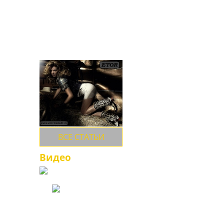
обувь ETOR российский
потребитель имеет с
90-х годов. За это
время многие оценили
качество,
долговечность,
большой выбор и
многообразие
ассортимента...
ВСЕ СТАТЬИ
Видео