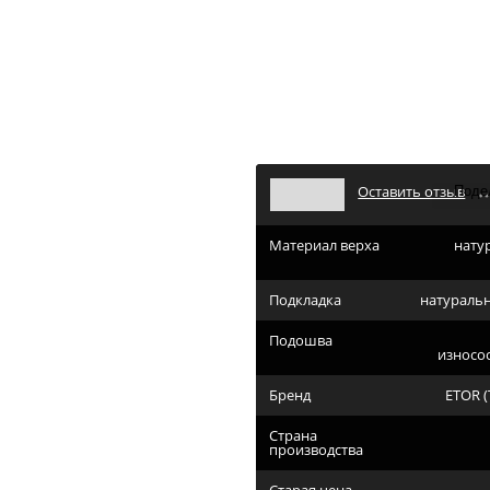
4256(770-гл-Z) париж
алог
Женская обувь
Женская зимняя обувь
ETOR 4256(770-гл-Z) п
4256(770-гл-Z) париж
Оставить отзыв
Материал верха
нату
Подкладка
натураль
Подошва
износо
Бренд
ETOR (
Страна
производства
Старая цена