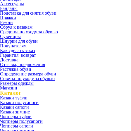
Аксессуары
Банданы
Подставка для снятия обуви
Пряжки
Ремни
Сбруя к казакам
Средства по уходу за обувью
Сувениры
Шнурки для обуви
Покупателям
Как сделать заказ
Гарантия, возврат
Доставка
Отзывы, предложения
Растяжка обуви
Определение размера обуви
Советы по уходу за обувью
Размеры одежды
Магазин
Каталог
Казаки туфли
Казаки полусапоги
Казаки сапоги
Казаки зимние
Чопперы туфли
Чопперы полусапоги
Чопперы сапоги
Чопперы зимние