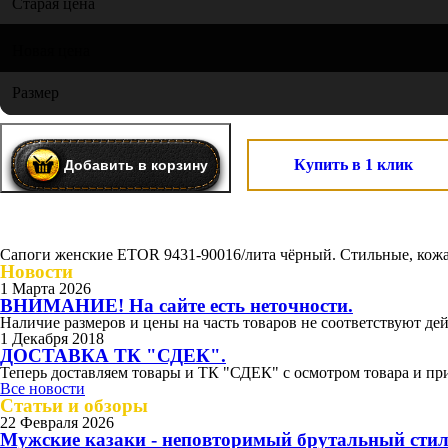
Старая цена
Новая цена
Размер
Купить в 1 клик
Сапоги женские ETOR 9431-90016/лита чёрный. Стильные, кожан
Новости
1 Марта 2026
ВНИМАНИЕ! На сайте есть неточности.
Наличие размеров и цены на часть товаров не соответствуют дей
1 Декабря 2018
ДОСТАВКА ТК "СДЕК".
Теперь доставляем товары и ТК "СДЕК" с осмотром товара и при
Все новости
Статьи и обзоры
22 Февраля 2026
Мужские казаки - неповторимый брутальный сти