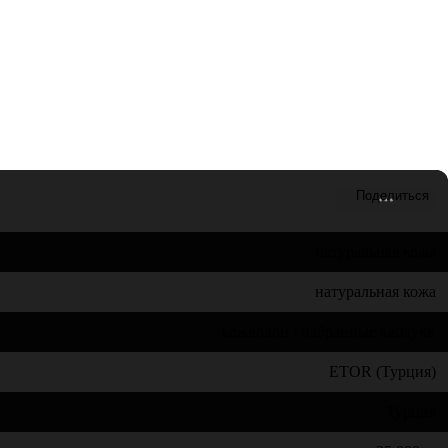
натуральная кожа
натуральная кожа
кожволон / набранные каблуки
ETOR (Турция)
Турция