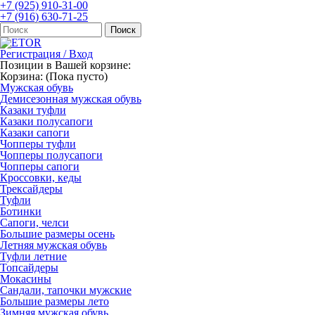
+7 (925) 910-31-00
+7 (916) 630-71-25
Регистрация / Вход
Позиции в Вашей корзине:
Корзина:
(Пока пусто)
Мужская обувь
Демисезонная мужская обувь
Казаки туфли
Казаки полусапоги
Казаки сапоги
Чопперы туфли
Чопперы полусапоги
Чопперы сапоги
Кроссовки, кеды
Трексайдеры
Туфли
Ботинки
Сапоги, челси
Большие размеры осень
Летняя мужская обувь
Туфли летние
Топсайдеры
Мокасины
Сандали, тапочки мужские
Большие размеры лето
Зимняя мужская обувь