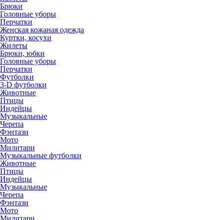
Брюки
Головные уборы
Перчатки
Женская кожаная одежда
Куртки, косухи
Жилеты
Брюки, юбки
Головные уборы
Перчатки
Футболки
3-D футболки
Животные
Птицы
Индейцы
Музыкальные
Черепа
Фэнтази
Мото
Милитари
Музыкальные футболки
Животные
Птицы
Индейцы
Музыкальные
Черепа
Фэнтази
Мото
Милитари