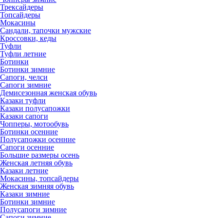
Трексайдеры
Топсайдеры
Мокасины
Сандали, тапочки мужские
Кроссовки, кеды
Туфли
Туфли летние
Ботинки
Ботинки зимние
Сапоги, челси
Сапоги зимние
Демисезонная женская обувь
Казаки туфли
Казаки полусапожки
Казаки сапоги
Чопперы, мотообувь
Ботинки осенние
Полусапожки осенние
Сапоги осенние
Большие размеры осень
Женская летняя обувь
Казаки летние
Мокасины, топсайдеры
Женская зимняя обувь
Казаки зимние
Ботинки зимние
Полусапоги зимние
Сапоги зимние