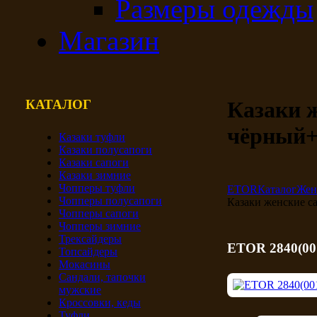
Размеры одежды
Магазин
КАТАЛОГ
Казаки 
чёрный+
Казаки туфли
Казаки полусапоги
Казаки сапоги
Казаки зимние
Чопперы туфли
ETOR
Каталог
Жен
Чопперы полусапоги
Казаки женские с
Чопперы сапоги
Чопперы зимние
Трексайдеры
ETOR 2840(00
Топсайдеры
Мокасины
Сандали, тапочки
мужские
Кроссовки, кеды
Туфли