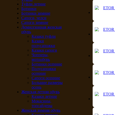
Туфли летние
Ботинки
Ботинки зимние
Сапоги, челси
Сапоги зимние
Демисезонная женская
обувь
Казаки туфли
Казаки
полусапожки
Казаки сапоги
Чопперы,
мотообувь
Ботинки осенние
Полусапожки
осенние
Сапоги осенние
Большие размеры
осень
Женская летняя обувь
Казаки летние
Мокасины,
топсайдеры
Женская зимняя обувь
Казаки зимние