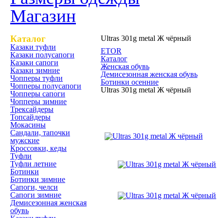
Магазин
Каталог
Ultras 301g metal Ж чёрный
Казаки туфли
ETOR
Казаки полусапоги
Каталог
Казаки сапоги
Женская обувь
Казаки зимние
Демисезонная женская обувь
Чопперы туфли
Ботинки осенние
Чопперы полусапоги
Ultras 301g metal Ж чёрный
Чопперы сапоги
Чопперы зимние
Трексайдеры
Ultras 301g metal Ж чёрный
Топсайдеры
Мокасины
Сандали, тапочки
мужские
Кроссовки, кеды
Туфли
Туфли летние
Ботинки
Ботинки зимние
Сапоги, челси
Сапоги зимние
Демисезонная женская
обувь