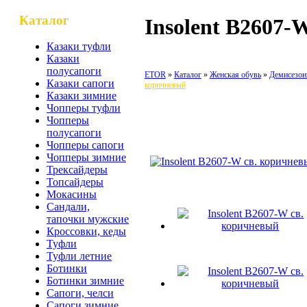
Каталог
Insolent B2607-
Казаки туфли
Казаки
полусапоги
ETOR
Каталог
Женская обувь
Демисезон
Казаки сапоги
коричневый
Казаки зимние
Чопперы туфли
Чопперы
Insolent B2607-W св. кори
полусапоги
Чопперы сапоги
Чопперы зимние
Трексайдеры
Топсайдеры
Мокасины
Сандали,
тапочки мужские
Кроссовки, кеды
Туфли
Туфли летние
Ботинки
Ботинки зимние
Сапоги, челси
Сапоги зимние