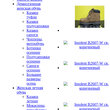
Демисезонная
женская обувь
Казаки
туфли
Казаки
полусапожки
Казаки
сапоги
Чопперы,
мотообувь
Ботинки
осенние
Полусапожки
осенние
Сапоги
осенние
Большие
размеры
осень
Женская летняя
обувь
Казаки
летние
Мокасины,
топсайдеры