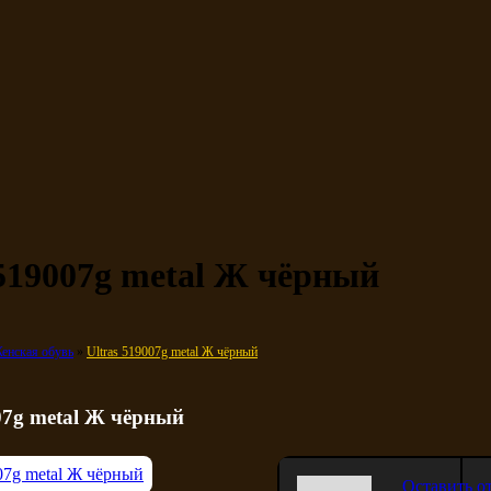
 519007g metal Ж чёрный
енская обувь
Ultras 519007g metal Ж чёрный
07g metal Ж чёрный
Оставить о