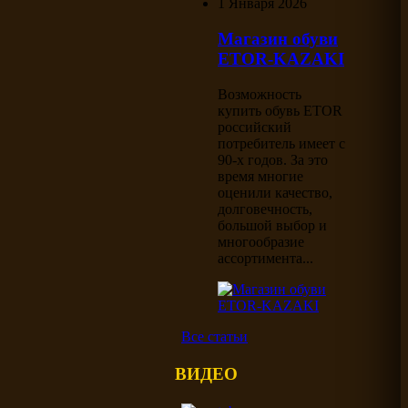
1 Января 2026
Магазин обуви
ETOR-KAZAKI
Возможность
купить обувь ETOR
российский
потребитель имеет с
90-х годов. За это
время многие
оценили качество,
долговечность,
большой выбор и
многообразие
ассортимента...
Все статьи
ВИДЕО