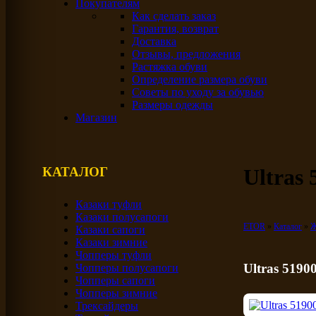
Покупателям
Как сделать заказ
Гарантия, возврат
Доставка
Отзывы, предложения
Растяжка обуви
Определение размера обуви
Советы по уходу за обувью
Размеры одежды
Магазин
КАТАЛОГ
Ultras
Казаки туфли
Казаки полусапоги
ETOR
Каталог
Ж
Казаки сапоги
Казаки зимние
Чопперы туфли
Ultras 5190
Чопперы полусапоги
Чопперы сапоги
Чопперы зимние
Трексайдеры