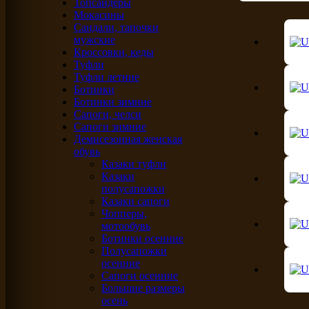
Топсайдеры
Мокасины
Сандали, тапочки
мужские
Кроссовки, кеды
Туфли
Туфли летние
Ботинки
Ботинки зимние
Сапоги, челси
Сапоги зимние
Демисезонная женская
обувь
Казаки туфли
Казаки
полусапожки
Казаки сапоги
Чопперы,
мотообувь
Ботинки осенние
Полусапожки
осенние
Сапоги осенние
Большие размеры
осень