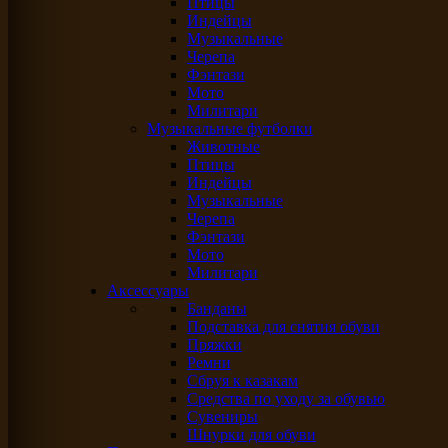
Птицы
Индейцы
Музыкальные
Черепа
Фэнтази
Мото
Милитари
Музыкальные футболки
Животные
Птицы
Индейцы
Музыкальные
Черепа
Фэнтази
Мото
Милитари
Аксессуары
Банданы
Подставка для снятия обуви
Пряжки
Ремни
Сбруя к казакам
Средства по уходу за обувью
Сувениры
Шнурки для обуви