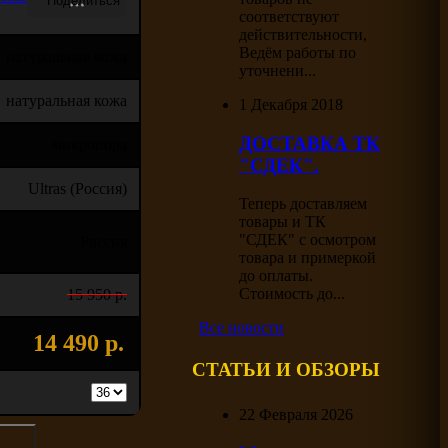
соответствуют
действительности,
Ведём работы по
натуральная кожа
уточнени...
натуральная кожа
1 Декабря 2018
ДОСТАВКА ТК
микропора
"СДЕК".
Ultras (Россия)
Теперь доставляем
товары и ТК
"СДЕК" с осмотром
Россия
товара и примеркой
до оплаты.
Стоимость до...
15 950 р.
Все новости
14 490 р.
СТАТЬИ И ОБЗОРЫ
22 Февраля 2026