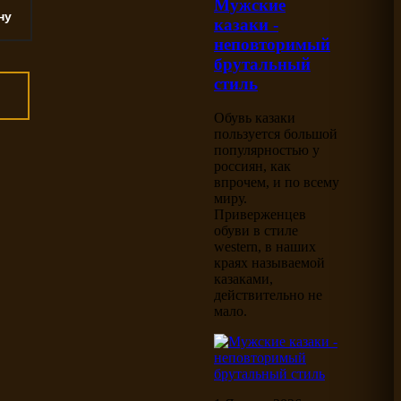
Мужские
казаки -
неповторимый
брутальный
стиль
Обувь казаки
пользуется большой
популярностью у
россиян, как
впрочем, и по всему
миру.
Приверженцев
обуви в стиле
western, в наших
краях называемой
казаками,
действительно не
мало.