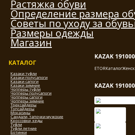
Растяжка обуви
Определение размера об
Советы по уходу за обув
Размеры одежды
Магазин
KAZAK 191000
КАТАЛОГ
ETOR
Каталог
Женск
Казаки туфли
Казаки полусапоги
Казаки сапоги
KAZAK 191000
Казаки зимние
Чопперы туфли
Чопперы полусапоги
Чопперы сапоги
Чопперы зимние
Трексайдеры
Топсайдеры
Мокасины
Сандали, тапочки мужские
Кроссовки, кеды
Туфли
Туфли летние
Ботинки