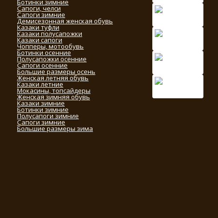
Ботинки зимние
Сапоги, челси
Сапоги зимние
Демисезонная женская обувь
Казаки туфли
Казаки полусапожки
Казаки сапоги
Чопперы, мотообувь
Ботинки осенние
Полусапожки осенние
Сапоги осенние
Большие размеры осень
Женская летняя обувь
Казаки летние
Мокасины, топсайдеры
Женская зимняя обувь
Казаки зимние
Ботинки зимние
Полусапоги зимние
Сапоги зимние
Большие размеры зима