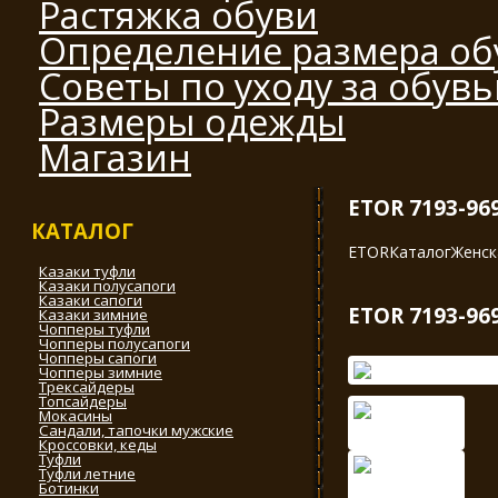
Растяжка обуви
Определение размера об
Советы по уходу за обув
Размеры одежды
Магазин
ETOR 7193-96
КАТАЛОГ
ETOR
Каталог
Женск
Казаки туфли
Казаки полусапоги
Казаки сапоги
ETOR 7193-96
Казаки зимние
Чопперы туфли
Чопперы полусапоги
Чопперы сапоги
Чопперы зимние
Трексайдеры
Топсайдеры
Мокасины
Сандали, тапочки мужские
Кроссовки, кеды
Туфли
Туфли летние
Ботинки