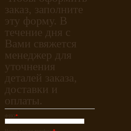
заказ, заполните
эту форму. В
течение дня с
Вами свяжется
менеджер для
уточнения
деталей заказа,
доставки и
оплаты.
ФИО
*
:
Номер вашего телефона
*
: