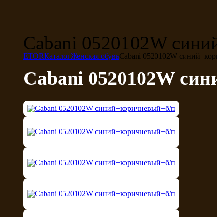
Cabani 0520102W сини
ETOR
Каталог
Женская обувь
Cabani 0520102W синий+кор
Cabani 0520102W си