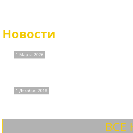
плотного, овечьего меха.
18419-7447/МЕХ/чёрный
Новости
1 Марта 2026
ВНИМАНИЕ! На сайт
Наличие размеров и цены на часть товаров не соответст
1 Декабря 2018
ДОСТАВКА ТК "СДЕК
Теперь доставляем товары и ТК "СДЕК" с осмотром товар
ВСЕ