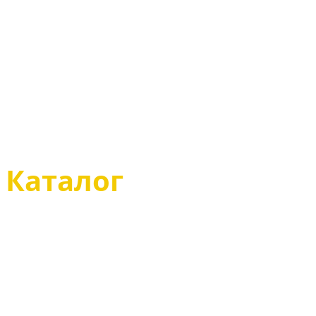
Растяжка обуви
Определение разм
Советы по уходу за
Размеры одежды
Магазин
Каталог
Казаки туфли
Казаки полусапоги
Казаки сапоги