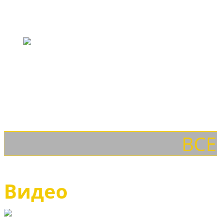
Магазин обуви ET
Возможность купить обувь ETOR российский потребитель 
долговечность, большой выбор и многообразие ассортим
ВСЕ
Видео