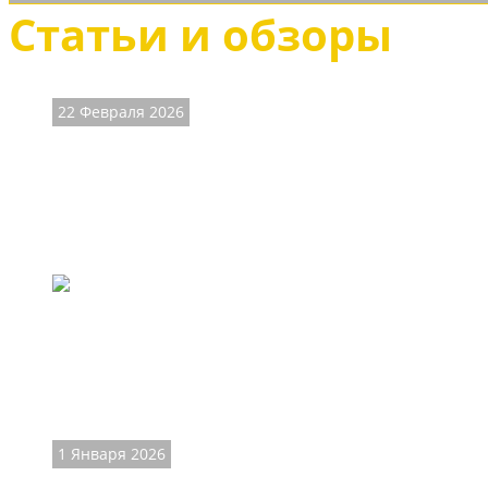
Статьи и обзоры
22 Февраля 2026
Мужские казаки -
брутальный стиль
Обувь казаки пользуется большой популярностью у росси
наших краях называемой казаками, действительно не ма
1 Января 2026