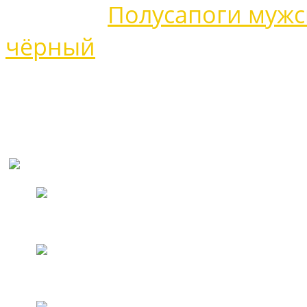
Москве
Полусапоги мужс
чёрный
Полусапоги мужские
чёрный