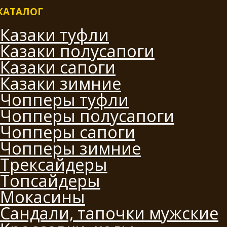
КАТАЛОГ
Казаки туфли
Казаки полусапоги
Казаки сапоги
Казаки зимние
Чопперы туфли
Чопперы полусапоги
Чопперы сапоги
Чопперы зимние
Трексайдеры
Топсайдеры
Мокасины
Сандали, тапочки мужские