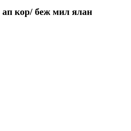
ап кор/ беж мил ялан
лан