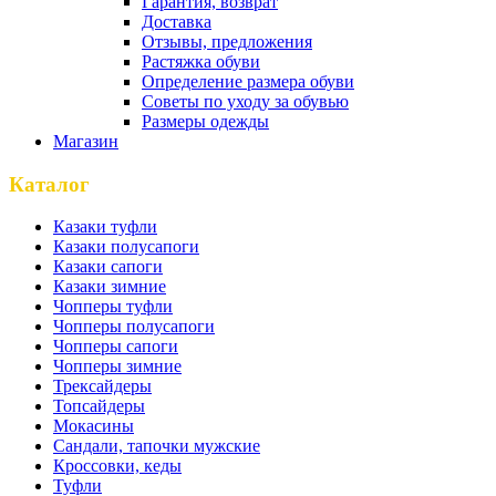
Гарантия, возврат
Доставка
Отзывы, предложения
Растяжка обуви
Определение размера обуви
Советы по уходу за обувью
Размеры одежды
Магазин
Каталог
Казаки туфли
Казаки полусапоги
Казаки сапоги
Казаки зимние
Чопперы туфли
Чопперы полусапоги
Чопперы сапоги
Чопперы зимние
Трексайдеры
Топсайдеры
Мокасины
Сандали, тапочки мужские
Кроссовки, кеды
Туфли