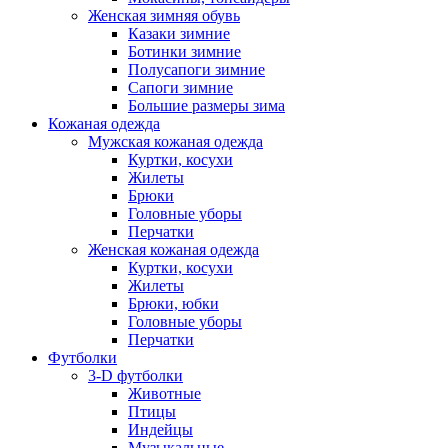
Женская зимняя обувь
Казаки зимние
Ботинки зимние
Полусапоги зимние
Сапоги зимние
Большие размеры зима
Кожаная одежда
Мужская кожаная одежда
Куртки, косухи
Жилеты
Брюки
Головные уборы
Перчатки
Женская кожаная одежда
Куртки, косухи
Жилеты
Брюки, юбки
Головные уборы
Перчатки
Футболки
3-D футболки
Животные
Птицы
Индейцы
Музыкальные