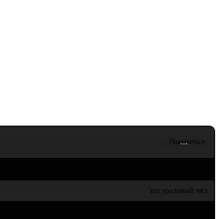
натуральная кожа
натуральный мех
ТЭП износостойкий