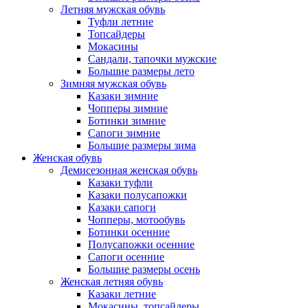
Летняя мужская обувь
Туфли летние
Топсайдеры
Мокасины
Сандали, тапочки мужские
Большие размеры лето
Зимняя мужская обувь
Казаки зимние
Чопперы зимние
Ботинки зимние
Сапоги зимние
Большие размеры зима
Женская обувь
Демисезонная женская обувь
Казаки туфли
Казаки полусапожки
Казаки сапоги
Чопперы, мотообувь
Ботинки осенние
Полусапожки осенние
Сапоги осенние
Большие размеры осень
Женская летняя обувь
Казаки летние
Мокасины, топсайдеры