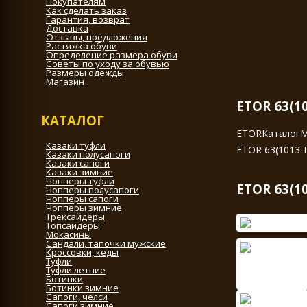
Покупателям
Как сделать заказ
Гарантия, возврат
Доставка
Отзывы, предложения
Растяжка обуви
Определение размера обуви
Советы по уходу за обувью
Размеры одежды
Магазин
ETOR 63(1
КАТАЛОГ
ETOR
Каталог
М
Казаки туфли
ETOR 63(1013-
Казаки полусапоги
Казаки сапоги
Казаки зимние
Чопперы туфли
ETOR 63(1
Чопперы полусапоги
Чопперы сапоги
Чопперы зимние
Трексайдеры
Топсайдеры
Мокасины
Сандали, тапочки мужские
Кроссовки, кеды
Туфли
Туфли летние
Ботинки
Ботинки зимние
Сапоги, челси
Сапоги зимние