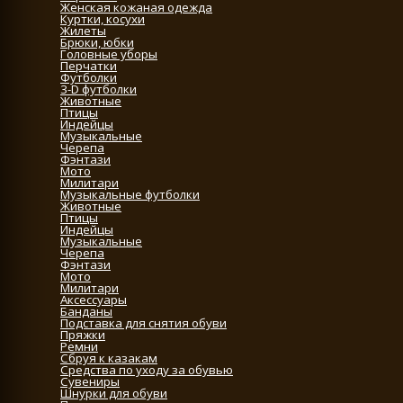
Женская кожаная одежда
Куртки, косухи
Жилеты
Брюки, юбки
Головные уборы
Перчатки
Футболки
3-D футболки
Животные
Птицы
Индейцы
Музыкальные
Черепа
Фэнтази
Мото
Милитари
Музыкальные футболки
Животные
Птицы
Индейцы
Музыкальные
Черепа
Фэнтази
Мото
Милитари
Аксессуары
Банданы
Подставка для снятия обуви
Пряжки
Ремни
Сбруя к казакам
Средства по уходу за обувью
Сувениры
Шнурки для обуви