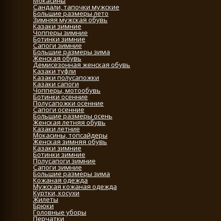
Мокасины
Сандали, тапочки мужские
Большие размеры лето
Зимняя мужская обувь
Казаки зимние
Чопперы зимние
Ботинки зимние
Сапоги зимние
Большие размеры зима
Женская обувь
Демисезонная женская обувь
Казаки туфли
Казаки полусапожки
Казаки сапоги
Чопперы, мотообувь
Ботинки осенние
Полусапожки осенние
Сапоги осенние
Большие размеры осень
Женская летняя обувь
Казаки летние
Мокасины, топсайдеры
Женская зимняя обувь
Казаки зимние
Ботинки зимние
Полусапоги зимние
Сапоги зимние
Большие размеры зима
Кожаная одежда
Мужская кожаная одежда
Куртки, косухи
Жилеты
Брюки
Головные уборы
Перчатки