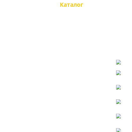
Каталог
ETOR 
Казаки туфли
Казаки полусапоги
ETOR
Кат
Казаки сапоги
Чопперы
Казаки зимние
Чопперы туфли
ETOR 71
Чопперы полусапоги
Чопперы сапоги
Чопперы зимние
Трексайдеры
Топсайдеры
ETOR 
Мокасины
Сандали, тапочки
мужские
Кроссовки, кеды
Туфли
Туфли летние
Ботинки
Ботинки зимние
Сапоги, челси
Сапоги зимние
Демисезонная женская
обувь
Казаки туфли
Казаки полусапожки
Казаки сапоги
Чопперы, мотообувь
Ботинки осенние
Полусапожки осенние
Сапоги осенние
Большие размеры осень
Женская летняя обувь
Казаки летние