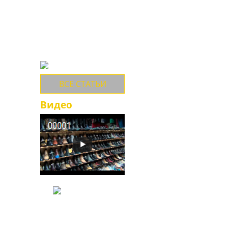
обувь ETOR российский
потребитель имеет с
90-х годов. За это
время многие оценили
качество,
долговечность,
большой выбор и
многообразие
ассортимента...
ВСЕ СТАТЬИ
Видео