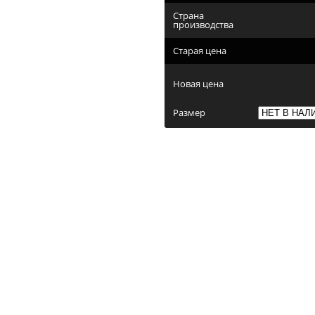
Страна
производства
Старая цена
Новая цена
Размер
опперы мужские ETOR 7181(494-ч) чёрный танго