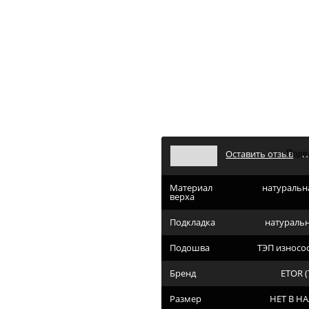
7181(494-ч) чёрный танго
алог
Мужская обувь
Зимняя мужская обувь
 зимние мужские - фирменный магазин ETOR в Москве
81(494-ч) чёрный танго
7181(494-ч) чёрный танго
Оставить отзыв
Материал
натуральн
верха
Подкладка
натураль
Подошва
ТЭП износо
Бренд
ETOR (
Размер
НЕТ В Н