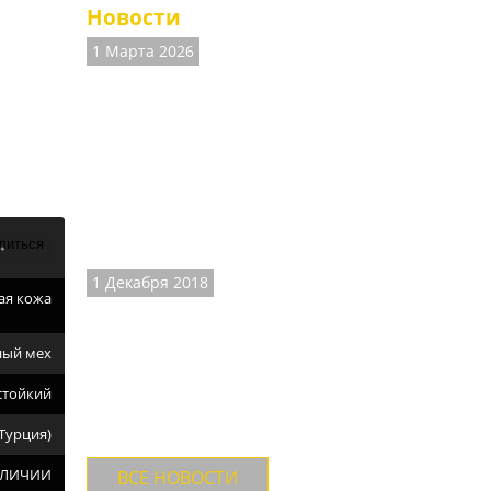
Новости
1 Марта 2026
ВНИМАНИЕ! На
сайте есть
неточности.
Наличие размеров и
цены на часть товаров
не соответствуют
действительности,
Ведём работы по
уточнени...
1 Декабря 2018
ая кожа
ДОСТАВКА ТК
"СДЕК".
ный мех
Теперь доставляем
товары и ТК "СДЕК" с
стойкий
осмотром товара и
примеркой до оплаты.
Турция)
Стоимость до...
АЛИЧИИ
ВСЕ НОВОСТИ