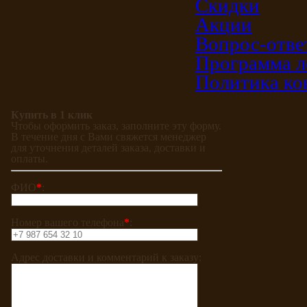
Скидки
Акции
Вопрос-отве
Программа л
Политика ко
Купить в 1 клик
Чтобы оформить заказ, заполните эту форму.
В течение дня с Вами свяжется менеджер
для уточнения деталей заказа, доставки и
оплаты.
ФИО
*
:
Номер вашего телефона
*
:
Адрес доставки и комментарий к заказу: