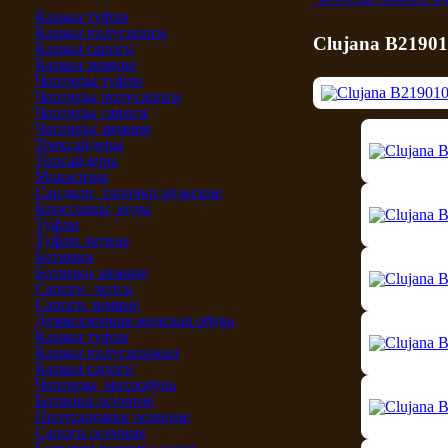
Казаки туфли
Казаки полусапоги
Clujana B2190
Казаки сапоги
Казаки зимние
Чопперы туфли
Чопперы полусапоги
Чопперы сапоги
Чопперы зимние
Трексайдеры
Топсайдеры
Мокасины
Сандали, тапочки мужские
Кроссовки, кеды
Туфли
Туфли летние
Ботинки
Ботинки зимние
Сапоги, челси
Сапоги зимние
Демисезонная женская обувь
Казаки туфли
Казаки полусапожки
Казаки сапоги
Чопперы, мотообувь
Ботинки осенние
Полусапожки осенние
Сапоги осенние