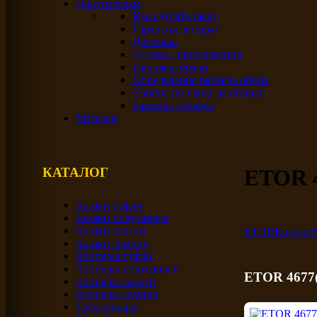
Покупателям
Как сделать заказ
Гарантия, возврат
Доставка
Отзывы, предложения
Растяжка обуви
Определение размера обуви
Советы по уходу за обувью
Размеры одежды
Магазин
КАТАЛОГ
ETOR 4
Казаки туфли
Казаки полусапоги
Казаки сапоги
ETOR
Каталог
Казаки зимние
Чопперы туфли
Чопперы полусапоги
ETOR 4677(
Чопперы сапоги
Чопперы зимние
Трексайдеры