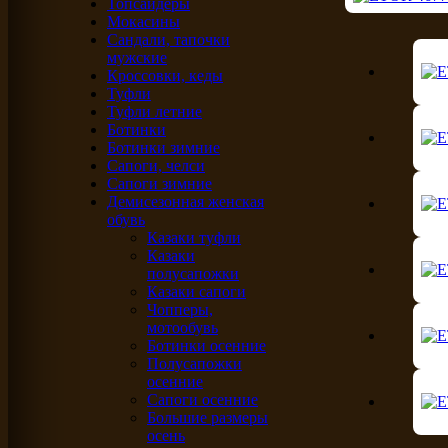
Топсайдеры
Мокасины
Сандали, тапочки
мужские
Кроссовки, кеды
Туфли
Туфли летние
Ботинки
Ботинки зимние
Сапоги, челси
Сапоги зимние
Демисезонная женская
обувь
Казаки туфли
Казаки
полусапожки
Казаки сапоги
Чопперы,
мотообувь
Ботинки осенние
Полусапожки
осенние
Сапоги осенние
Большие размеры
осень