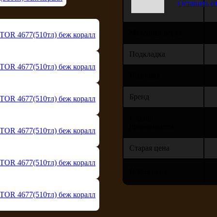
Оставить о
Материал верха
Подкладка
Подошва
Бренд
Страна
производства
Старая цена
Новая цена