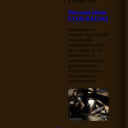
1 Января 2026
Магазин обуви
ETOR-KAZAKI
Возможность
купить обувь ETOR
российский
потребитель имеет с
90-х годов. За это
время многие
оценили качество,
долговечность,
большой выбор и
многообразие
ассортимента...