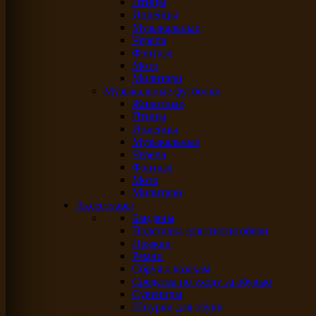
Птицы
Индейцы
Музыкальные
Черепа
Фэнтази
Мото
Милитари
Музыкальные футболки
Животные
Птицы
Индейцы
Музыкальные
Черепа
Фэнтази
Мото
Милитари
Аксессуары
Банданы
Подставка для снятия обуви
Пряжки
Ремни
Сбруя к казакам
Средства по уходу за обувью
Сувениры
Шнурки для обуви