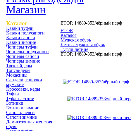
Магазин
Каталог
ETOR 14889-353/чёрный перф
Казаки туфли
ETOR
Казаки полусапоги
Каталог
Казаки сапоги
Мужская обувь
Казаки зимние
Летняя мужская обувь
Чопперы туфли
Туфли летние
Чопперы полусапоги
ETOR 14889-353/чёрный перф
Чопперы сапоги
Чопперы зимние
Трексайдеры
ETOR 14889-353/чёрный п
Топсайдеры
Мокасины
Сандали, тапочки
мужские
Кроссовки, кеды
Туфли
Туфли летние
Ботинки
Ботинки зимние
Сапоги, челси
Сапоги зимние
Демисезонная женская
обувь