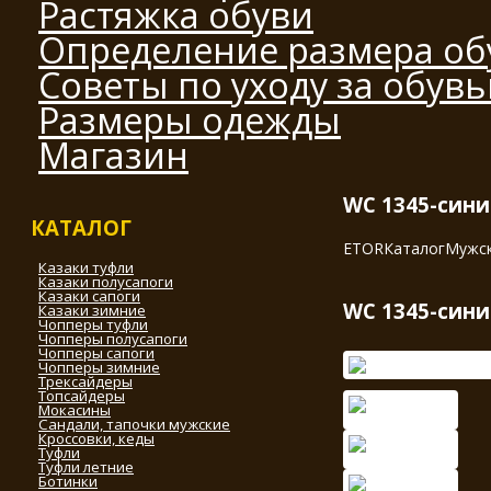
Растяжка обуви
Определение размера об
Советы по уходу за обув
Размеры одежды
Магазин
WC 1345-син
КАТАЛОГ
ETOR
Каталог
Мужск
Казаки туфли
Казаки полусапоги
Казаки сапоги
WC 1345-син
Казаки зимние
Чопперы туфли
Чопперы полусапоги
Чопперы сапоги
Чопперы зимние
Трексайдеры
Топсайдеры
Мокасины
Сандали, тапочки мужские
Кроссовки, кеды
Туфли
Туфли летние
Ботинки