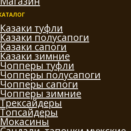
Магазин
КАТАЛОГ
Казаки туфли
Казаки полусапоги
Казаки сапоги
Казаки зимние
Чопперы туфли
Чопперы полусапоги
Чопперы сапоги
Чопперы зимние
Трексайдеры
Топсайдеры
Мокасины
Сандали, тапочки мужские