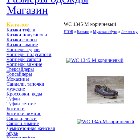
Магазин
Каталог
WC 1345-М-коричневый
Казаки туфли
ETOR
Каталог
Мужская обувь
Летняя му
Казаки полусапоги
Казаки сапоги
WC 1345-М-коричневый
Казаки зимние
Чопперы туфли
Чопперы полусапоги
Чопперы сапоги
Чопперы зимние
Трексайдеры
Топсайдеры
Мокасины
Сандали, тапочки
мужские
Кроссовки, кеды
Туфли
Туфли летние
Ботинки
Ботинки зимние
Сапоги, челси
Сапоги зимние
Демисезонная женская
обувь