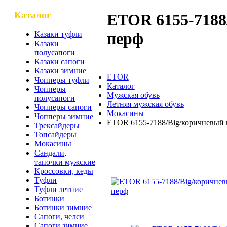
Каталог
ETOR 6155-7188
перф
Казаки туфли
Казаки
полусапоги
Казаки сапоги
Казаки зимние
ETOR
Чопперы туфли
Каталог
Чопперы
Мужская обувь
полусапоги
Летняя мужская обувь
Чопперы сапоги
Мокасины
Чопперы зимние
ETOR 6155-7188/Big/коричневый
Трексайдеры
Топсайдеры
Мокасины
Сандали,
ETOR 6155-7188/Big/кори
тапочки мужские
Кроссовки, кеды
Туфли
Туфли летние
Ботинки
Ботинки зимние
Сапоги, челси
Сапоги зимние