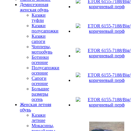
Демисезонная
женская обувь
Казаки
туфли
Казаки
полусапожки
Казаки
сапоги
Чопперы,
мотообувь
Ботинки
осенние
Полусапожки
осенние
Сапоги
осенние
Большие
размеры
осень
Женская летняя
обувь
Казаки
летние
Мокасины,
топсайдеры