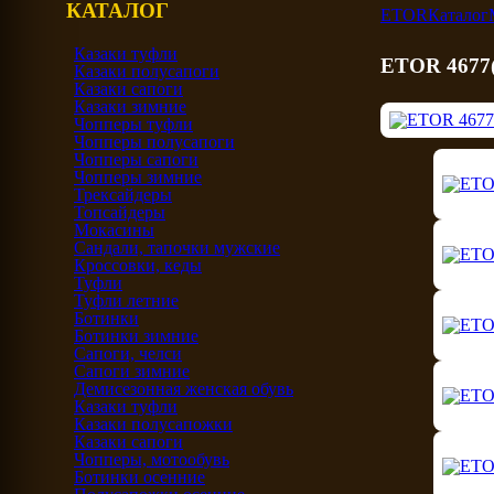
КАТАЛОГ
ETOR
Каталог
Казаки туфли
ETOR 4677(
Казаки полусапоги
Казаки сапоги
Казаки зимние
Чопперы туфли
Чопперы полусапоги
Чопперы сапоги
Чопперы зимние
Трексайдеры
Топсайдеры
Мокасины
Сандали, тапочки мужские
Кроссовки, кеды
Туфли
Туфли летние
Ботинки
Ботинки зимние
Сапоги, челси
Сапоги зимние
Демисезонная женская обувь
Казаки туфли
Казаки полусапожки
Казаки сапоги
Чопперы, мотообувь
Ботинки осенние