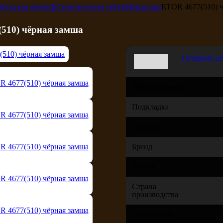
Мужская обувь
Летняя мужская обувь
Мокасины
ETOR 4677(510) ч
510) чёрная замша
Оставить о
Материал верха
Подкладка
Подошва
Бренд
Размер
Страна
производства
Старая цена