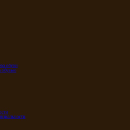
ра обуви
а обувью
ости
нциальности