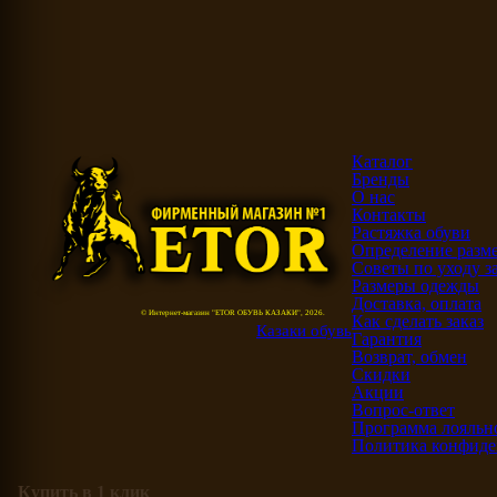
Каталог
Бренды
О нас
Контакты
Растяжка обуви
Определение разме
Советы по уходу з
Размеры одежды
Доставка, оплата
© Интернет-магазин "ETOR ОБУВЬ КАЗАКИ", 2026.
Как сделать заказ
Казак
и
обувь
Гарантия
Возврат, обмен
Скидки
Акции
Вопрос-ответ
Программа лояльн
Политика конфиде
Купить в 1 клик