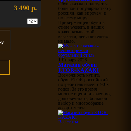
Обувь казаки пользуется
3 490 р.
большой популярностью у
россиян, как впрочем, и
по всему миру.
Приверженцев обуви в
стиле western, в наших
краях называемой
казаками, действительно
не мало.
1 Января 2026
Магазин обуви
ETOR-KAZAKI
Возможность купить
обувь ETOR российский
потребитель имеет с 90-х
годов. За это время
многие оценили качество,
долговечность, большой
выбор и многообразие
ассортимента...
Все статьи