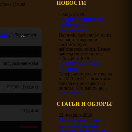
НОВОСТИ
ёрная замша
1 Марта 2026
ВНИМАНИЕ! На
сайте есть
неточности.
тзыв
Наличие размеров и цены
на часть товаров не
соответствуют
действительности, Ведём
натуральная замша
работы по уточнени...
1 Декабря 2018
ДОСТАВКА ТК
натуральная кожа
"СДЕК".
Теперь доставляем товары
ТЭП
и ТК "СДЕК" с осмотром
товара и примеркой до
ETOR (Турция)
оплаты. Стоимость до...
Все новости
42
СТАТЬИ И ОБЗОРЫ
Турция
22 Февраля 2026
Мужские казаки -
неповторимый
10 490 р.
брутальный стиль