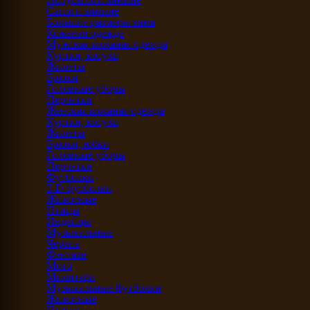
Сапоги зимние
Большие размеры зима
Кожаная одежда
Мужская кожаная одежда
Куртки, косухи
Жилеты
Брюки
Головные уборы
Перчатки
Женская кожаная одежда
Куртки, косухи
Жилеты
Брюки, юбки
Головные уборы
Перчатки
Футболки
3-D футболки
Животные
Птицы
Индейцы
Музыкальные
Черепа
Фэнтази
Мото
Милитари
Музыкальные футболки
Животные
Птицы