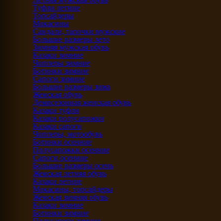
Туфли летние
Топсайдеры
Мокасины
Сандали, тапочки мужские
Большие размеры лето
Зимняя мужская обувь
Казаки зимние
Чопперы зимние
Ботинки зимние
Сапоги зимние
Большие размеры зима
Женская обувь
Демисезонная женская обувь
Казаки туфли
Казаки полусапожки
Казаки сапоги
Чопперы, мотообувь
Ботинки осенние
Полусапожки осенние
Сапоги осенние
Большие размеры осень
Женская летняя обувь
Казаки летние
Мокасины, топсайдеры
Женская зимняя обувь
Казаки зимние
Ботинки зимние
Полусапоги зимние