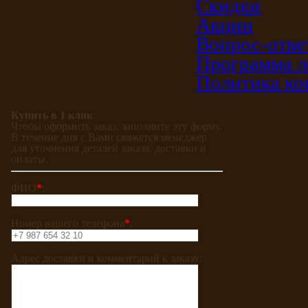
Скидки
Акции
Вопрос-отве
Программа л
Политика ко
Купить в 1 клик
Чтобы оформить заказ, заполните эту форму.
В течение дня с Вами свяжется менеджер
для уточнения деталей заказа, доставки и
оплаты.
ФИО
*
:
Номер вашего телефона
*
:
Адрес доставки и комментарий к заказу: