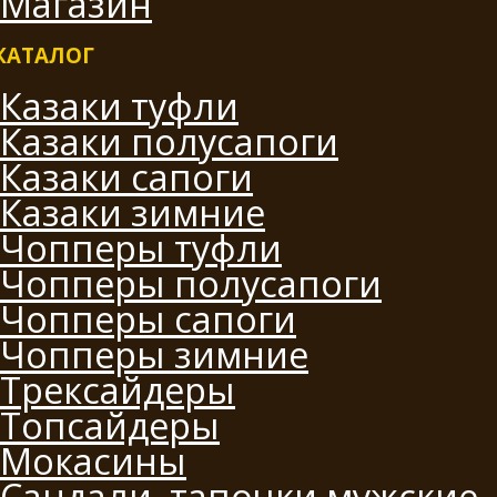
Магазин
КАТАЛОГ
Казаки туфли
Казаки полусапоги
Казаки сапоги
Казаки зимние
Чопперы туфли
Чопперы полусапоги
Чопперы сапоги
Чопперы зимние
Трексайдеры
Топсайдеры
Мокасины
Сандали, тапочки мужские