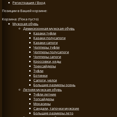
Регистрация / Вход
Позиции в Вашей корзине:
Корзина:
(Пока пусто)
Мужская обувь
Демисезонная мужская обувь
Казаки туфли
Казаки полусапоги
Казаки сапоги
Чопперы туфли
Чопперы полусапоги
Чопперы сапоги
Кроссовки, кеды
Трексайдеры
Туфли
Ботинки
Сапоги, челси
Большие размеры осень
Летняя мужская обувь
Туфли летние
Топсайдеры
Мокасины
Сандали, тапочки мужские
Большие размеры лето