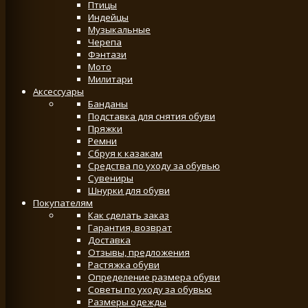
Птицы
Индейцы
Музыкальные
Черепа
Фэнтази
Мото
Милитари
Аксессуары
Банданы
Подставка для снятия обуви
Пряжки
Ремни
Сбруя к казакам
Средства по уходу за обувью
Сувениры
Шнурки для обуви
Покупателям
Как сделать заказ
Гарантия, возврат
Доставка
Отзывы, предложения
Растяжка обуви
Определение размера обуви
Советы по уходу за обувью
Размеры одежды