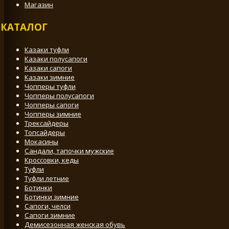
Магазин
КАТАЛОГ
Казаки туфли
Казаки полусапоги
Казаки сапоги
Казаки зимние
Чопперы туфли
Чопперы полусапоги
Чопперы сапоги
Чопперы зимние
Трексайдеры
Топсайдеры
Мокасины
Сандали, тапочки мужские
Кроссовки, кеды
Туфли
Туфли летние
Ботинки
Ботинки зимние
Сапоги, челси
Сапоги зимние
Демисезонная женская обувь