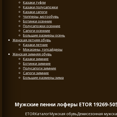
Казаки туфли
Казаки полусапожки
Казаки сапоги
Чопперы, мотообувь
Ботинки осенние
Полусапожки осенние
Сапоги осенние
Большие размеры осень
Женская летняя обувь
Казаки летние
Мокасины, топсайдеры
Женская зимняя обувь
Казаки зимние
Ботинки зимние
Полусапоги зимние
Сапоги зимние
Большие размеры зима
Мужские пенни лоферы ETOR 19269-50
ETOR
Каталог
Мужская обувь
Демисезонная мужска