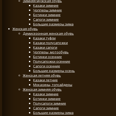
Зимняя мужская обувь
Казаки зимние
Чопперы зимние
Ботинки зимние
Сапоги зимние
Большие размеры зима
Женская обувь
Демисезонная женская обувь
Казаки туфли
Казаки полусапожки
Казаки сапоги
Чопперы, мотообувь
Ботинки осенние
Полусапожки осенние
Сапоги осенние
Большие размеры осень
Женская летняя обувь
Казаки летние
Мокасины, топсайдеры
Женская зимняя обувь
Казаки зимние
Ботинки зимние
Полусапоги зимние
Сапоги зимние
Большие размеры зима