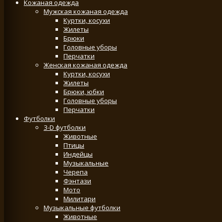
Кожаная одежда
Мужская кожаная одежда
Куртки, косухи
Жилеты
Брюки
Головные уборы
Перчатки
Женская кожаная одежда
Куртки, косухи
Жилеты
Брюки, юбки
Головные уборы
Перчатки
Футболки
3-D футболки
Животные
Птицы
Индейцы
Музыкальные
Черепа
Фэнтази
Мото
Милитари
Музыкальные футболки
Животные