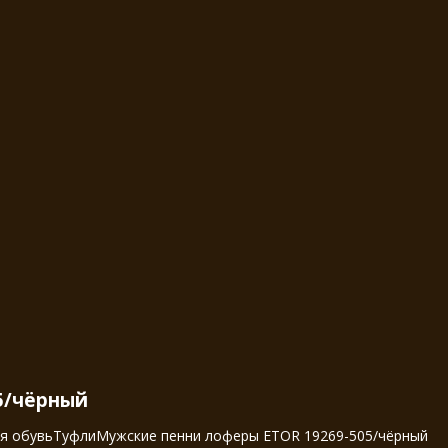
5/чёрный
я обувь
Туфли
Мужские пенни лоферы ETOR 19269-505/чёрный