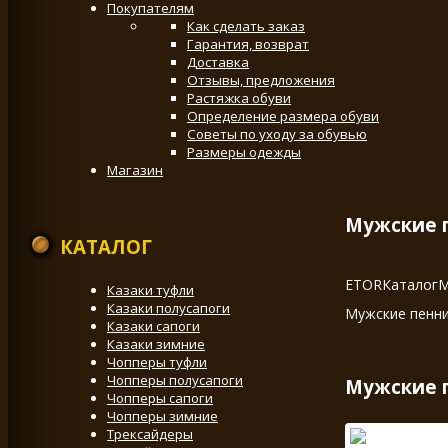
Покупателям
Как сделать заказ
Гарантия, возврат
Доставка
Отзывы, предложения
Растяжка обуви
Определение размера обуви
Советы по уходу за обувью
Размеры одежды
Магазин
Мужские п
КАТАЛОГ
ETOR
Каталог
М
Казаки туфли
Казаки полусапоги
Мужские пенни
Казаки сапоги
Казаки зимние
Чопперы туфли
Чопперы полусапоги
Мужские п
Чопперы сапоги
Чопперы зимние
Трексайдеры