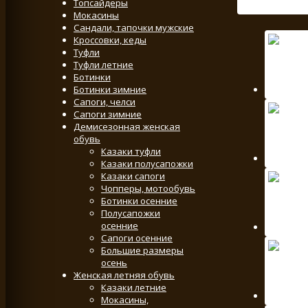
Топсайдеры
Мокасины
Сандали, тапочки мужские
Кроссовки, кеды
Туфли
Туфли летние
Ботинки
Ботинки зимние
Сапоги, челси
Сапоги зимние
Демисезонная женская
обувь
Казаки туфли
Казаки полусапожки
Казаки сапоги
Чопперы, мотообувь
Ботинки осенние
Полусапожки
осенние
Сапоги осенние
Большие размеры
осень
Женская летняя обувь
Казаки летние
Мокасины,