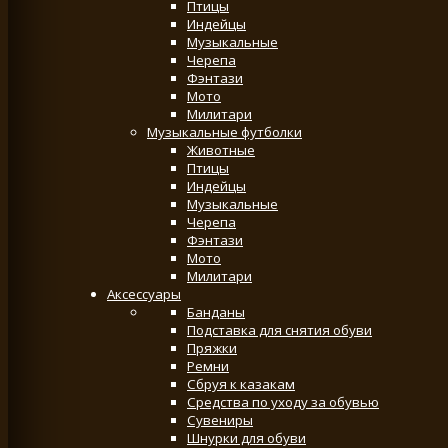
Птицы
Индейцы
Музыкальные
Черепа
Фэнтази
Мото
Милитари
Музыкальные футболки
Животные
Птицы
Индейцы
Музыкальные
Черепа
Фэнтази
Мото
Милитари
Аксессуары
Банданы
Подставка для снятия обуви
Пряжки
Ремни
Сбруя к казакам
Средства по уходу за обувью
Сувениры
Шнурки для обуви