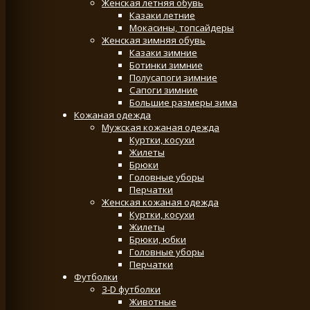
Женская летняя обувь
Казаки летние
Мокасины, топсайдеры
Женская зимняя обувь
Казаки зимние
Ботинки зимние
Полусапоги зимние
Сапоги зимние
Большие размеры зима
Кожаная одежда
Мужская кожаная одежда
Куртки, косухи
Жилеты
Брюки
Головные уборы
Перчатки
Женская кожаная одежда
Куртки, косухи
Жилеты
Брюки, юбки
Головные уборы
Перчатки
Футболки
3-D футболки
Животные