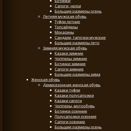
Ботинки
Сапоги, челси
Большие размеры осень
Летняя мужская обувь
Туфли летние
Топсайдеры
Мокасины
Сандали, тапочки мужские
Большие размеры лето
Зимняя мужская обувь
Казаки зимние
Чопперы зимние
Ботинки зимние
Сапоги зимние
Большие размеры зима
Женская обувь
Демисезонная женская обувь
Казаки туфли
Казаки полусапожки
Казаки сапоги
Чопперы, мотообувь
Ботинки осенние
Полусапожки осенние
Сапоги осенние
Большие размеры осень