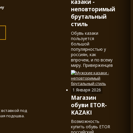
казаки -
неповторимый
брутальный
стиль
Обувь казаки
пользуется
большой
популярностью у
россиян, как
впрочем, и по всему
миру. Приверженцев
обуви в стиле
western, в наших
краях называемой
казаками,
1 Января 2026
действительно не
Магазин
мало.
обуви ETOR-
 вставкой под
KAZAKI
ная подошва.
Возможность
купить обувь ETOR
российский