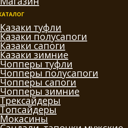
Магазин
КАТАЛОГ
Казаки туфли
Казаки полусапоги
Казаки сапоги
Казаки зимние
Чопперы туфли
Чопперы полусапоги
Чопперы сапоги
Чопперы зимние
Трексайдеры
Топсайдеры
Мокасины
Сандали, тапочки мужские