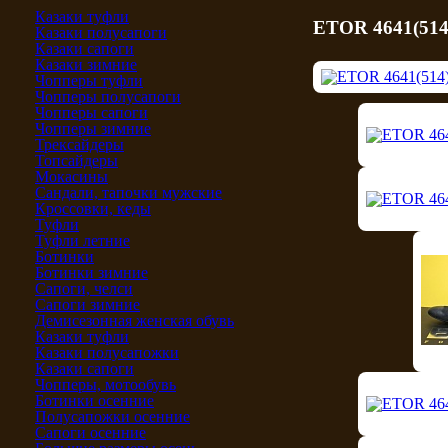
Казаки туфли
ETOR 4641(514
Казаки полусапоги
Казаки сапоги
Казаки зимние
Чопперы туфли
Чопперы полусапоги
Чопперы сапоги
Чопперы зимние
Трексайдеры
Топсайдеры
Мокасины
Сандали, тапочки мужские
Кроссовки, кеды
Туфли
Туфли летние
Ботинки
Ботинки зимние
Сапоги, челси
Сапоги зимние
Демисезонная женская обувь
Казаки туфли
Казаки полусапожки
Казаки сапоги
Чопперы, мотообувь
Ботинки осенние
Полусапожки осенние
Сапоги осенние