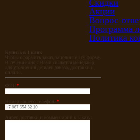
Скидки
Акции
Вопрос-отве
Программа л
Политика ко
Купить в 1 клик
Чтобы оформить заказ, заполните эту форму.
В течение дня с Вами свяжется менеджер
для уточнения деталей заказа, доставки и
оплаты.
ФИО
*
:
Номер вашего телефона
*
:
Адрес доставки и комментарий к заказу: