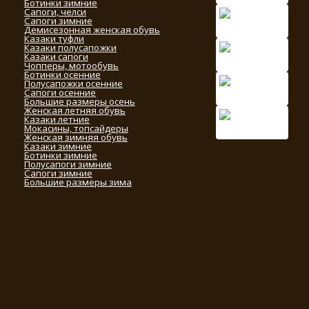
Ботинки зимние
Сапоги, челси
Сапоги зимние
Демисезонная женская обувь
Казаки туфли
Казаки полусапожки
Казаки сапоги
Чопперы, мотообувь
Ботинки осенние
Полусапожки осенние
Сапоги осенние
Большие размеры осень
Женская летняя обувь
Казаки летние
Мокасины, топсайдеры
Женская зимняя обувь
Казаки зимние
Ботинки зимние
Полусапоги зимние
Сапоги зимние
Большие размеры зима