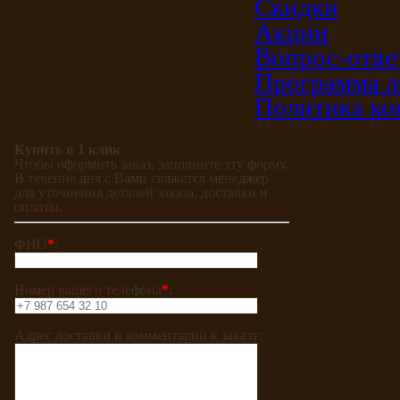
Скидки
Акции
Вопрос-отве
Программа л
Политика ко
Купить в 1 клик
Чтобы оформить заказ, заполните эту форму.
В течение дня с Вами свяжется менеджер
для уточнения деталей заказа, доставки и
оплаты.
ФИО
*
:
Номер вашего телефона
*
:
Адрес доставки и комментарий к заказу: