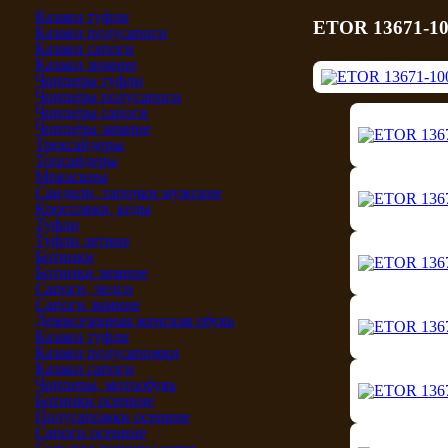
Казаки туфли
ETOR 13671-10
Казаки полусапоги
Казаки сапоги
Казаки зимние
Чопперы туфли
Чопперы полусапоги
Чопперы сапоги
Чопперы зимние
Трексайдеры
Топсайдеры
Мокасины
Сандали, тапочки мужские
Кроссовки, кеды
Туфли
Туфли летние
Ботинки
Ботинки зимние
Сапоги, челси
Сапоги зимние
Демисезонная женская обувь
Казаки туфли
Казаки полусапожки
Казаки сапоги
Чопперы, мотообувь
Ботинки осенние
Полусапожки осенние
Сапоги осенние