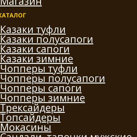
Магазин
КАТАЛОГ
Казаки туфли
Казаки полусапоги
Казаки сапоги
Казаки зимние
Чопперы туфли
Чопперы полусапоги
Чопперы сапоги
Чопперы зимние
Трексайдеры
Топсайдеры
Мокасины
Сандали, тапочки мужские