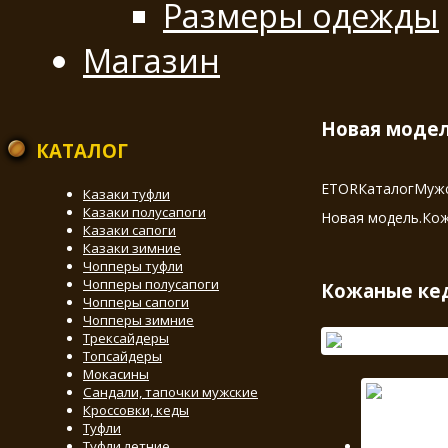
Размеры одежды
Магазин
Новая модел
КАТАЛОГ
ETOR
Каталог
Мужс
Казаки туфли
Казаки полусапоги
Новая модель.Кож
Казаки сапоги
Казаки зимние
Чопперы туфли
Чопперы полусапоги
Кожаные кед
Чопперы сапоги
Чопперы зимние
Трексайдеры
Топсайдеры
Мокасины
Сандали, тапочки мужские
Кроссовки, кеды
Туфли
Туфли летние