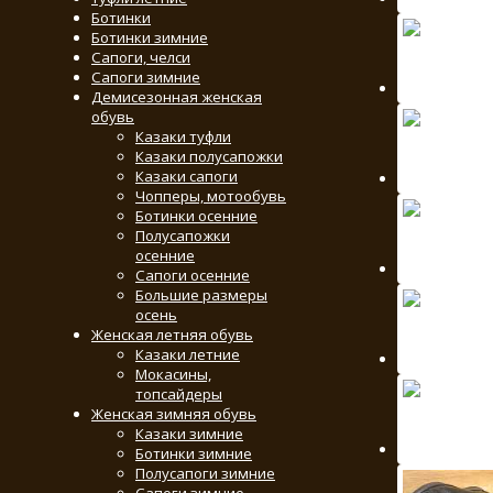
Ботинки
Ботинки зимние
Сапоги, челси
Сапоги зимние
Демисезонная женская
обувь
Казаки туфли
Казаки полусапожки
Казаки сапоги
Чопперы, мотообувь
Ботинки осенние
Полусапожки
осенние
Сапоги осенние
Большие размеры
осень
Женская летняя обувь
Казаки летние
Мокасины,
топсайдеры
Женская зимняя обувь
Казаки зимние
Ботинки зимние
Полусапоги зимние