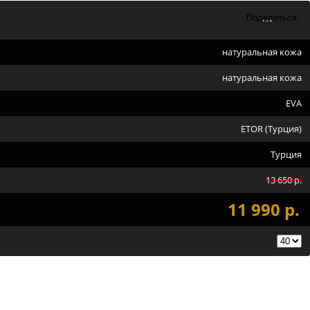
натуральная кожа
натуральная кожа
EVA
ETOR (Турция)
Турция
13 650 р.
11 990 р.