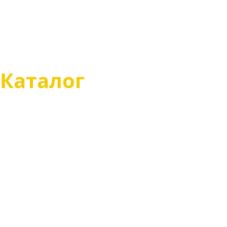
Определение размера обу
Советы по уходу за обувью
Размеры одежды
Магазин
Каталог
Казаки туфли
Казаки полусапоги
Казаки сапоги
Казаки зимние
Чопперы туфли
Чопперы полусапоги
Чопперы сапоги
Чопперы зимние