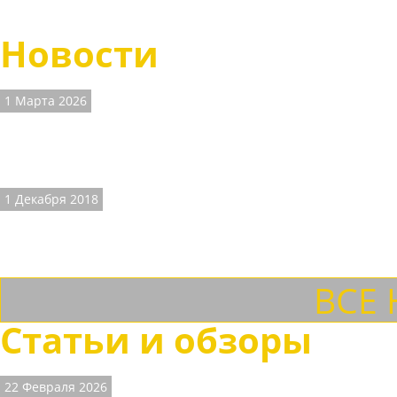
Сапоги мужские ETOR
Новости
1 Марта 2026
ВНИМАНИЕ! На сайте 
Наличие размеров и цены на часть товаров не соответствуют д
1 Декабря 2018
ДОСТАВКА ТК "СДЕК".
Теперь доставляем товары и ТК "СДЕК" с осмотром товара и при
ВСЕ
Статьи и обзоры
22 Февраля 2026