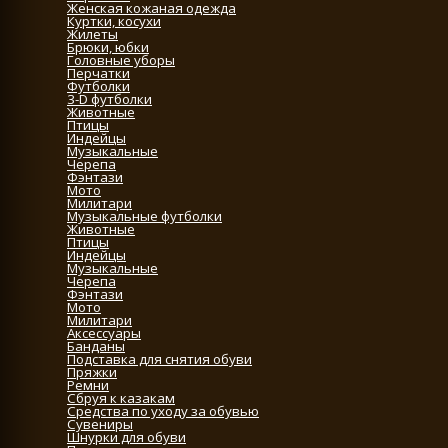
Женская кожаная одежда
Куртки, косухи
Жилеты
Брюки, юбки
Головные уборы
Перчатки
Футболки
3-D футболки
Животные
Птицы
Индейцы
Музыкальные
Черепа
Фэнтази
Мото
Милитари
Музыкальные футболки
Животные
Птицы
Индейцы
Музыкальные
Черепа
Фэнтази
Мото
Милитари
Аксессуары
Банданы
Подставка для снятия обуви
Пряжки
Ремни
Сбруя к казакам
Средства по уходу за обувью
Сувениры
Шнурки для обуви