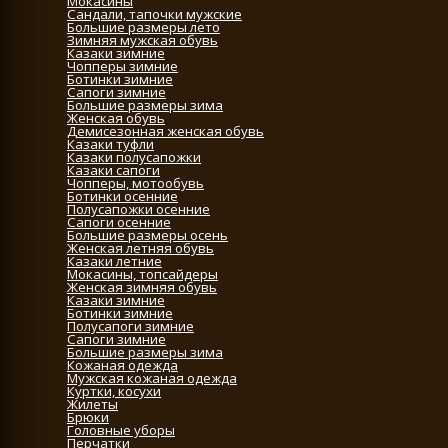
Мокасины
Сандали, тапочки мужские
Большие размеры лето
Зимняя мужская обувь
Казаки зимние
Чопперы зимние
Ботинки зимние
Сапоги зимние
Большие размеры зима
Женская обувь
Демисезонная женская обувь
Казаки туфли
Казаки полусапожки
Казаки сапоги
Чопперы, мотообувь
Ботинки осенние
Полусапожки осенние
Сапоги осенние
Большие размеры осень
Женская летняя обувь
Казаки летние
Мокасины, топсайдеры
Женская зимняя обувь
Казаки зимние
Ботинки зимние
Полусапоги зимние
Сапоги зимние
Большие размеры зима
Кожаная одежда
Мужская кожаная одежда
Куртки, косухи
Жилеты
Брюки
Головные уборы
Перчатки