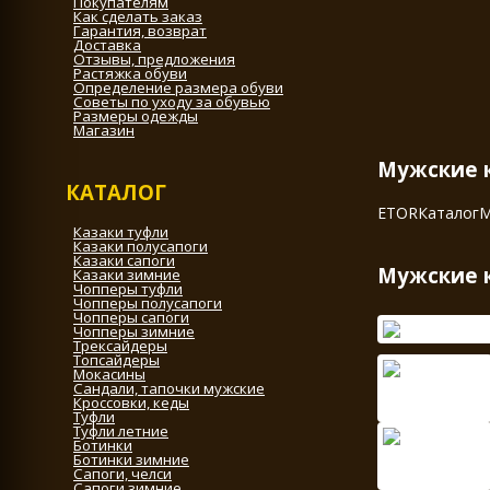
Покупателям
Как сделать заказ
Гарантия, возврат
Доставка
Отзывы, предложения
Растяжка обуви
Определение размера обуви
Советы по уходу за обувью
Размеры одежды
Магазин
Мужские к
КАТАЛОГ
ETOR
Каталог
М
Казаки туфли
Казаки полусапоги
Казаки сапоги
Мужские к
Казаки зимние
Чопперы туфли
Чопперы полусапоги
Чопперы сапоги
Чопперы зимние
Трексайдеры
Топсайдеры
Мокасины
Сандали, тапочки мужские
Кроссовки, кеды
Туфли
Туфли летние
Ботинки
Ботинки зимние
Сапоги, челси
Сапоги зимние